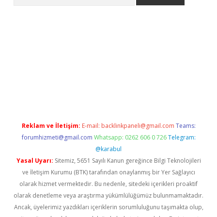
exper.xyz
Reklam ve İletişim:
E-mail:
backlinkpaneli@gmail.com
Teams:
forumhizmeti@gmail.com
Whatsapp: 0262 606 0 726
Telegram:
@karabul
Yasal Uyarı:
Sitemiz, 5651 Sayılı Kanun gereğince Bilgi Teknolojileri
ve İletişim Kurumu (BTK) tarafından onaylanmış bir Yer Sağlayıcı
olarak hizmet vermektedir. Bu nedenle, sitedeki içerikleri proaktif
olarak denetleme veya araştırma yükümlülüğümüz bulunmamaktadır.
Ancak, üyelerimiz yazdıkları içeriklerin sorumluluğunu taşımakta olup,