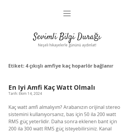
menüyü
Anasayfa
aç
Gizlilik Politikası
Sevimli Bilgi Durağı
Yasal Uyarı
Neşeli hikayelerle gününü aydınlat!
Hakkımızda
Etiket:
4 çıkışlı amfiye kaç hoparlör bağlanır
En Iyi Amfi Kaç Watt Olmalı
Tarih: Ekim 14, 2024
Kaç watt amfi almalıyım? Arabanızın orijinal stereo
sistemini kullanıyorsanız, bas için 50 ila 200 watt
RMS güç yeterlidir. Daha sonra eklenen bant için
200 ila 300 watt RMS güç isteyebilirsiniz. Kanal