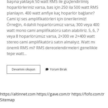
başına yaklaşık 50 watt RMS ile güçlendirilmiş
hoparlörleriniz varsa, bas için 250 ila 500 watt RMS
planlayın. 400 watt amfiye kaç hoparlör bağlanır?
Cami içi ses amplifikatörleri için önerilerimiz!
Örneğin, 4 dahili hoparlörümüz varsa, 300 veya 400
watt mono cami amplifikatörü satın alabiliriz. 5, 6, 7
veya 8 hoparlörümüz varsa, 2×300 ve 2×400 watt
stereo cami amplifikatörü satın almalıyız. Watt mı
önemli RMS mi? RMS derecelendirmeleri genellikle
tepe watt…
En
Devamını okuyun
Yorum Bırak
Iyi
Amfi
Kaç
Watt
Olmalı
https://altinnet.com
https://gave.com.tr
https://fofo.com.tr
Sitemap