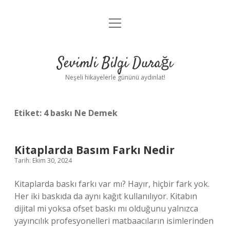
menüyü
Anasayfa
aç
Gizlilik Politikası
Sevimli Bilgi Durağı
Yasal Uyarı
Neşeli hikayelerle gününü aydınlat!
Hakkımızda
Etiket:
4 baskı Ne Demek
Kitaplarda Basım Farkı Nedir
Tarih: Ekim 30, 2024
Kitaplarda baskı farkı var mı? Hayır, hiçbir fark yok.
Her iki baskıda da aynı kağıt kullanılıyor. Kitabın
dijital mi yoksa ofset baskı mı olduğunu yalnızca
yayıncılık profesyonelleri matbaacıların isimlerinden