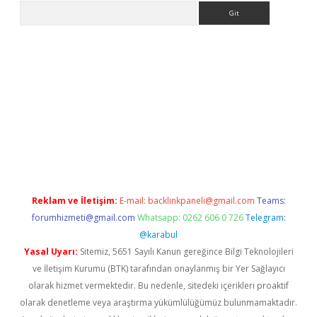
Arama
exper.xyz
Reklam ve İletişim:
E-mail:
backlinkpaneli@gmail.com
Teams:
forumhizmeti@gmail.com
Whatsapp: 0262 606 0 726
Telegram:
@karabul
Yasal Uyarı:
Sitemiz, 5651 Sayılı Kanun gereğince Bilgi Teknolojileri
ve İletişim Kurumu (BTK) tarafından onaylanmış bir Yer Sağlayıcı
olarak hizmet vermektedir. Bu nedenle, sitedeki içerikleri proaktif
olarak denetleme veya araştırma yükümlülüğümüz bulunmamaktadır.