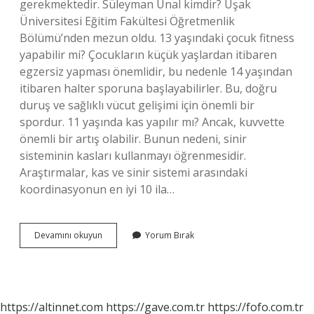
gerekmektedir. Süleyman Ünal kimdir? Uşak
Üniversitesi Eğitim Fakültesi Öğretmenlik
Bölümü’nden mezun oldu. 13 yaşındaki çocuk fitness
yapabilir mi? Çocukların küçük yaşlardan itibaren
egzersiz yapması önemlidir, bu nedenle 14 yaşından
itibaren halter sporuna başlayabilirler. Bu, doğru
duruş ve sağlıklı vücut gelişimi için önemli bir
spordur. 11 yaşında kas yapılır mı? Ancak, kuvvette
önemli bir artış olabilir. Bunun nedeni, sinir
sisteminin kasları kullanmayı öğrenmesidir.
Araştırmalar, kas ve sinir sistemi arasındaki
koordinasyonun en iyi 10 ila…
Gymfit
Devamını okuyun
Yorum Bırak
Sahibi
Kimdir
https://altinnet.com
https://gave.com.tr
https://fofo.com.tr