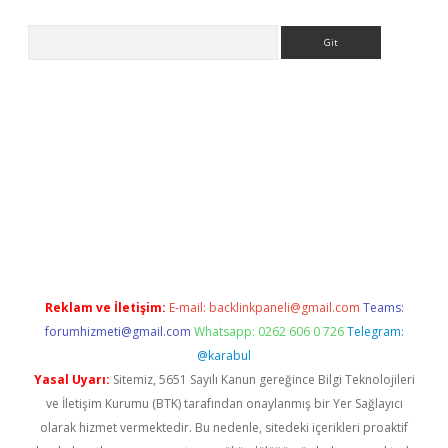
Arama
exper.xyz
Reklam ve İletişim:
E-mail:
backlinkpaneli@gmail.com
Teams:
forumhizmeti@gmail.com
Whatsapp: 0262 606 0 726
Telegram:
@karabul
Yasal Uyarı:
Sitemiz, 5651 Sayılı Kanun gereğince Bilgi Teknolojileri
ve İletişim Kurumu (BTK) tarafından onaylanmış bir Yer Sağlayıcı
olarak hizmet vermektedir. Bu nedenle, sitedeki içerikleri proaktif