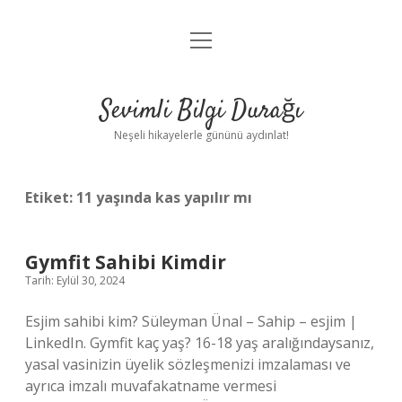
menüyü
Anasayfa
aç
Gizlilik Politikası
Sevimli Bilgi Durağı
Yasal Uyarı
Neşeli hikayelerle gününü aydınlat!
Hakkımızda
Etiket:
11 yaşında kas yapılır mı
Gymfit Sahibi Kimdir
Tarih: Eylül 30, 2024
Esjim sahibi kim? Süleyman Ünal – Sahip – esjim |
LinkedIn. Gymfit kaç yaş? 16-18 yaş aralığındaysanız,
yasal vasinizin üyelik sözleşmenizi imzalaması ve
ayrıca imzalı muvafakatname vermesi