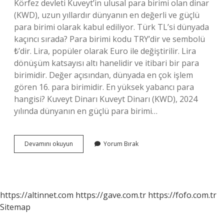
Körfez devleti Kuveyt’in ulusal para birimi olan dinar
(KWD), uzun yıllardır dünyanın en değerli ve güçlü
para birimi olarak kabul ediliyor. Türk TL’si dünyada
kaçıncı sırada? Para birimi kodu TRY’dir ve sembolü
₺’dir. Lira, popüler olarak Euro ile değiştirilir. Lira
dönüşüm katsayısı altı hanelidir ve itibari bir para
birimidir. Değer açısından, dünyada en çok işlem
gören 16. para birimidir. En yüksek yabancı para
hangisi? Kuveyt Dinarı Kuveyt Dinarı (KWD), 2024
yılında dünyanın en güçlü para birimi…
Dünyanın
Devamını okuyun
Yorum Bırak
En
Iyi
Parası
Hangi
Ülkede
https://altinnet.com
https://gave.com.tr
https://fofo.com.tr
Sitemap