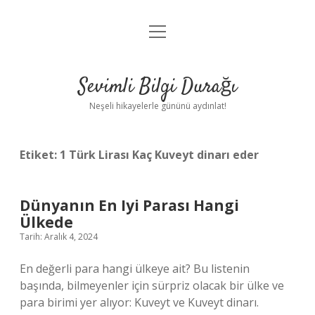
menüyü
Anasayfa
aç
Gizlilik Politikası
Sevimli Bilgi Durağı
Yasal Uyarı
Neşeli hikayelerle gününü aydınlat!
Hakkımızda
Etiket:
1 Türk Lirası Kaç Kuveyt dinarı eder
Dünyanın En Iyi Parası Hangi
Ülkede
Tarih: Aralık 4, 2024
En değerli para hangi ülkeye ait? Bu listenin
başında, bilmeyenler için sürpriz olacak bir ülke ve
para birimi yer alıyor: Kuveyt ve Kuveyt dinarı.