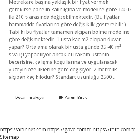
Metrekare başına yaklaşık bir fiyat vermek
gerekirse panelin kalınlığına ve modeline göre 140 ₺
ile 210 ₺ arasında değişebilmektedir. (Bu fiyatlar
hammadde fiyatlarına göre değişiklik gösterebilir.)
Tabi ki bu fiyatlar tamamen alçıpan bölme modeline
göre değişmektedir. 1 usta kaç m2 alçıpan duvar
yapar? Ortalama olarak bir usta günde 35-40 m²
sıva işi yapabiliyor ancak bu rakam ustanın
becerisine, çalışma koşullarına ve uygulanacak
yüzeyin özelliklerine göre değişiyor. 2 metrelik
alçıpan kaç kilodur? Standart uzunluğu 2500…
1
Devamını okuyun
Yorum Bırak
Tabaka
Alçıpan
Kaç
Metrekare
https://altinnet.com
https://gave.com.tr
https://fofo.com.tr
Sitemap