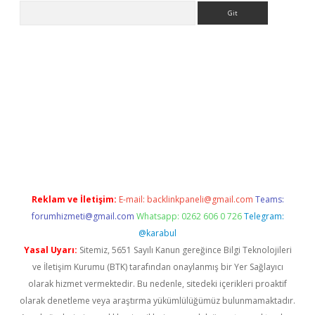
Arama
exper.xyz
Reklam ve İletişim:
E-mail:
backlinkpaneli@gmail.com
Teams:
forumhizmeti@gmail.com
Whatsapp: 0262 606 0 726
Telegram:
@karabul
Yasal Uyarı:
Sitemiz, 5651 Sayılı Kanun gereğince Bilgi Teknolojileri
ve İletişim Kurumu (BTK) tarafından onaylanmış bir Yer Sağlayıcı
olarak hizmet vermektedir. Bu nedenle, sitedeki içerikleri proaktif
olarak denetleme veya araştırma yükümlülüğümüz bulunmamaktadır.