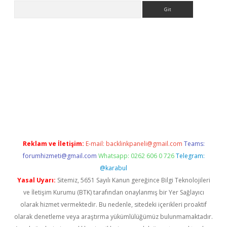
Arama
texper.xyz
Reklam ve İletişim:
E-mail:
backlinkpaneli@gmail.com
Teams:
forumhizmeti@gmail.com
Whatsapp: 0262 606 0 726
Telegram:
@karabul
Yasal Uyarı:
Sitemiz, 5651 Sayılı Kanun gereğince Bilgi Teknolojileri
ve İletişim Kurumu (BTK) tarafından onaylanmış bir Yer Sağlayıcı
olarak hizmet vermektedir. Bu nedenle, sitedeki içerikleri proaktif
olarak denetleme veya araştırma yükümlülüğümüz bulunmamaktadır.