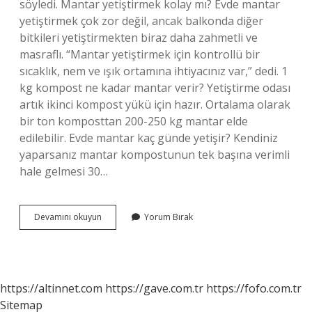
söyledi. Mantar yetiştirmek kolay mı? Evde mantar
yetiştirmek çok zor değil, ancak balkonda diğer
bitkileri yetiştirmekten biraz daha zahmetli ve
masraflı. “Mantar yetiştirmek için kontrollü bir
sıcaklık, nem ve ışık ortamına ihtiyacınız var,” dedi. 1
kg kompost ne kadar mantar verir? Yetiştirme odası
artık ikinci kompost yükü için hazır. Ortalama olarak
bir ton komposttan 200-250 kg mantar elde
edilebilir. Evde mantar kaç günde yetişir? Kendiniz
yaparsanız mantar kompostunun tek başına verimli
hale gelmesi 30…
En
Devamını okuyun
Yorum Bırak
Kolay
Hangi
Mantar
Yetiştirilir
https://altinnet.com
https://gave.com.tr
https://fofo.com.tr
Sitemap