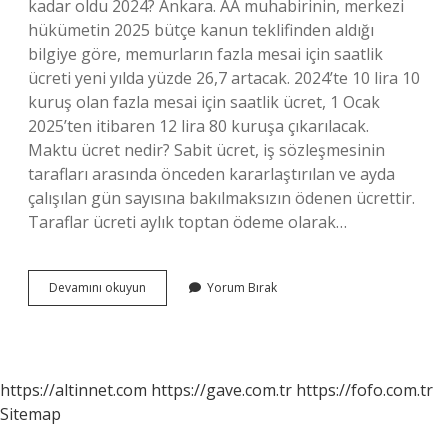
kadar oldu 2024? Ankara. AA muhabirinin, merkezi
hükümetin 2025 bütçe kanun teklifinden aldığı
bilgiye göre, memurların fazla mesai için saatlik
ücreti yeni yılda yüzde 26,7 artacak. 2024’te 10 lira 10
kuruş olan fazla mesai için saatlik ücret, 1 Ocak
2025’ten itibaren 12 lira 80 kuruşa çıkarılacak.
Maktu ücret nedir? Sabit ücret, iş sözleşmesinin
tarafları arasında önceden kararlaştırılan ve ayda
çalışılan gün sayısına bakılmaksızın ödenen ücrettir.
Taraflar ücreti aylık toptan ödeme olarak…
Maktu
Devamını okuyun
Yorum Bırak
Mesai
Ne
Için
Verilir
https://altinnet.com
https://gave.com.tr
https://fofo.com.tr
Sitemap