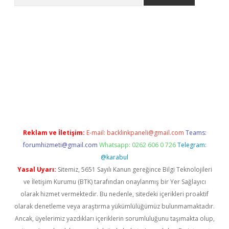
texper.xyz
Reklam ve İletişim:
E-mail:
backlinkpaneli@gmail.com
Teams:
forumhizmeti@gmail.com
Whatsapp: 0262 606 0 726
Telegram:
@karabul
Yasal Uyarı:
Sitemiz, 5651 Sayılı Kanun gereğince Bilgi Teknolojileri
ve İletişim Kurumu (BTK) tarafından onaylanmış bir Yer Sağlayıcı
olarak hizmet vermektedir. Bu nedenle, sitedeki içerikleri proaktif
olarak denetleme veya araştırma yükümlülüğümüz bulunmamaktadır.
Ancak, üyelerimiz yazdıkları içeriklerin sorumluluğunu taşımakta olup,