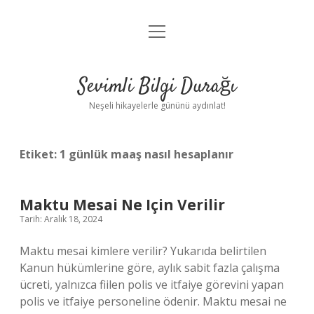
menüyü
Anasayfa
aç
Gizlilik Politikası
Sevimli Bilgi Durağı
Yasal Uyarı
Neşeli hikayelerle gününü aydınlat!
Hakkımızda
Etiket:
1 günlük maaş nasıl hesaplanır
Maktu Mesai Ne Için Verilir
Tarih: Aralık 18, 2024
Maktu mesai kimlere verilir? Yukarıda belirtilen
Kanun hükümlerine göre, aylık sabit fazla çalışma
ücreti, yalnızca fiilen polis ve itfaiye görevini yapan
polis ve itfaiye personeline ödenir. Maktu mesai ne