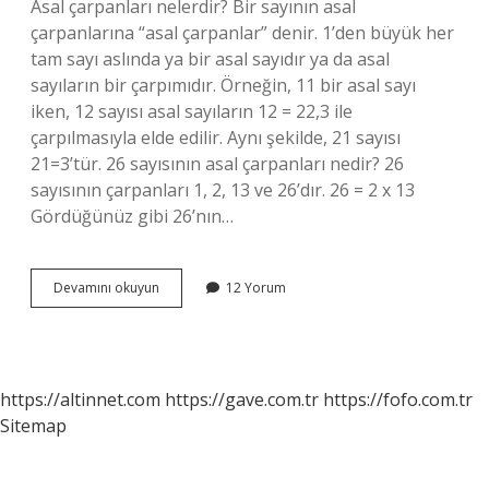
Asal çarpanları nelerdir? Bir sayının asal
çarpanlarına “asal çarpanlar” denir. 1’den büyük her
tam sayı aslında ya bir asal sayıdır ya da asal
sayıların bir çarpımıdır. Örneğin, 11 bir asal sayı
iken, 12 sayısı asal sayıların 12 = 22,3 ile
çarpılmasıyla elde edilir. Aynı şekilde, 21 sayısı
21=3’tür. 26 sayısının asal çarpanları nedir? 26
sayısının çarpanları 1, 2, 13 ve 26’dır. 26 = 2 x 13
Gördüğünüz gibi 26’nın…
25In
Devamını okuyun
12 Yorum
Asal
Çarpanları
Nelerdir
https://altinnet.com
https://gave.com.tr
https://fofo.com.tr
Sitemap