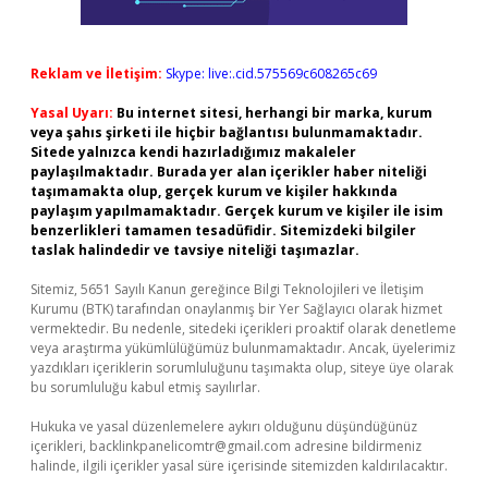
Reklam ve İletişim:
Skype: live:.cid.575569c608265c69
Yasal Uyarı:
Bu internet sitesi, herhangi bir marka, kurum
veya şahıs şirketi ile hiçbir bağlantısı bulunmamaktadır.
Sitede yalnızca kendi hazırladığımız makaleler
paylaşılmaktadır. Burada yer alan içerikler haber niteliği
taşımamakta olup, gerçek kurum ve kişiler hakkında
paylaşım yapılmamaktadır. Gerçek kurum ve kişiler ile isim
benzerlikleri tamamen tesadüfidir. Sitemizdeki bilgiler
taslak halindedir ve tavsiye niteliği taşımazlar.
Sitemiz, 5651 Sayılı Kanun gereğince Bilgi Teknolojileri ve İletişim
Kurumu (BTK) tarafından onaylanmış bir Yer Sağlayıcı olarak hizmet
vermektedir. Bu nedenle, sitedeki içerikleri proaktif olarak denetleme
veya araştırma yükümlülüğümüz bulunmamaktadır. Ancak, üyelerimiz
yazdıkları içeriklerin sorumluluğunu taşımakta olup, siteye üye olarak
bu sorumluluğu kabul etmiş sayılırlar.
Hukuka ve yasal düzenlemelere aykırı olduğunu düşündüğünüz
içerikleri,
backlinkpanelicomtr@gmail.com
adresine bildirmeniz
halinde, ilgili içerikler yasal süre içerisinde sitemizden kaldırılacaktır.