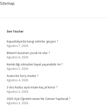
Sitemap
Sidebar
Son Yazılar
Kapadokya’da hangi nehirler geçiyor ?
Ağustos 7, 2026
Bilsem’i kazanan çocuk ne olur ?
Ağustos 6, 2026
Kemik iliği olmadan hayat yaşanabilir mi ?
Ağustos 5, 2026
Avans bir borç mudur ?
Ağustos 4, 2026
3 doz kuduz aşısı insanı kaç yıl korur ?
Ağustos 3, 2026
2025 Açık Öğretim sınavı Ne Zaman Yapılacak ?
Ağustos 3, 2026