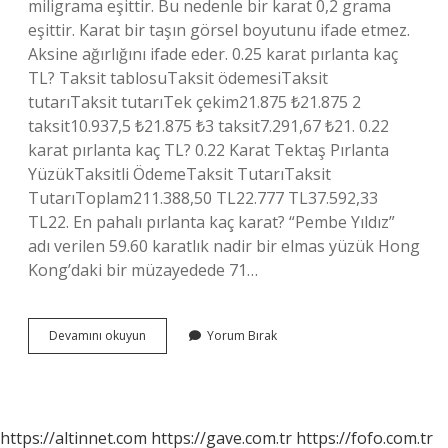
miligrama eşittir. Bu nedenle bir karat 0,2 grama
eşittir. Karat bir taşın görsel boyutunu ifade etmez.
Aksine ağırlığını ifade eder. 0.25 karat pırlanta kaç
TL? Taksit tablosuTaksit ödemesiTaksit
tutarıTaksit tutarıTek çekim21.875 ₺21.875 2
taksit10.937,5 ₺21.875 ₺3 taksit7.291,67 ₺21. 0.22
karat pırlanta kaç TL? 0.22 Karat Tektaş Pırlanta
YüzükTaksitli ÖdemeTaksit TutarıTaksit
TutarıToplam211.388,50 TL22.777 TL37.592,33
TL22. En pahalı pırlanta kaç karat? “Pembe Yıldız”
adı verilen 59.60 karatlık nadir bir elmas yüzük Hong
Kong’daki bir müzayedede 71…
24
Devamını okuyun
Yorum Bırak
Karat
Pırlanta
Ne
Kadar
https://altinnet.com
https://gave.com.tr
https://fofo.com.tr