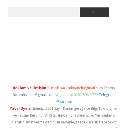
Arama
iriş
betexper.xyz
Reklam ve İletişim:
E-mail:
backlinkpaneli@gmail.com
Teams:
forumhizmeti@gmail.com
Whatsapp: 0262 606 0 726
Telegram:
@karabul
Yasal Uyarı:
Sitemiz, 5651 Sayılı Kanun gereğince Bilgi Teknolojileri
ve İletişim Kurumu (BTK) tarafından onaylanmış bir Yer Sağlayıcı
olarak hizmet vermektedir. Bu nedenle, sitedeki içerikleri proaktif